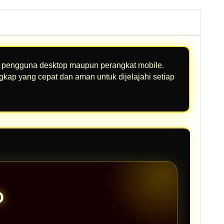
i pengguna desktop maupun perangkat mobile.
gkap yang cepat dan aman untuk dijelajahi setiap
D