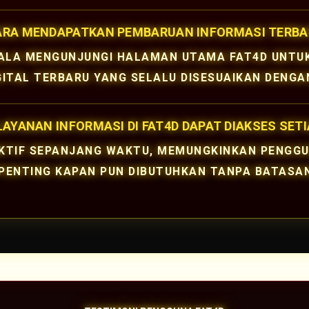
RA MENDAPATKAN PEMBARUAN INFORMASI TERBAR
ALA MENGUNJUNGI HALAMAN UTAMA FAT4D UNTU
GITAL TERBARU YANG SELALU DISESUAIKAN DENGAN
AYANAN INFORMASI DI FAT4D DAPAT DIAKSES SET
 AKTIF SEPANJANG WAKTU, MEMUNGKINKAN PENGG
PENTING KAPAN PUN DIBUTUHKAN TANPA BATASA