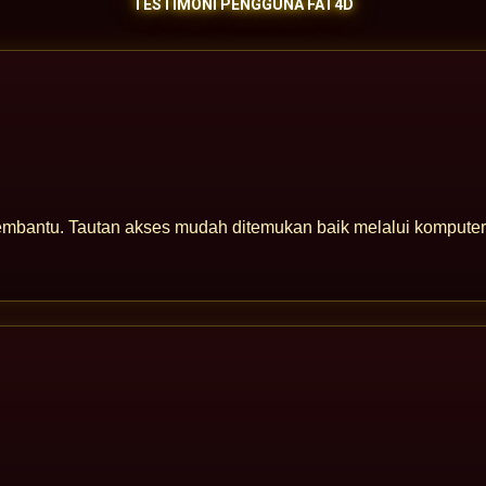
TESTIMONI PENGGUNA FAT4D
 membantu. Tautan akses mudah ditemukan baik melalui kompute