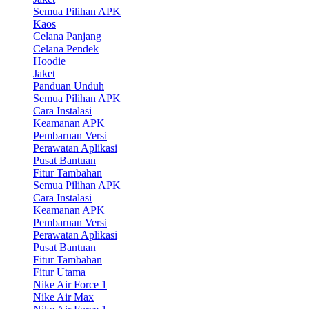
Semua Pilihan APK
Kaos
Celana Panjang
Celana Pendek
Hoodie
Jaket
Panduan Unduh
Semua Pilihan APK
Cara Instalasi
Keamanan APK
Pembaruan Versi
Perawatan Aplikasi
Pusat Bantuan
Fitur Tambahan
Semua Pilihan APK
Cara Instalasi
Keamanan APK
Pembaruan Versi
Perawatan Aplikasi
Pusat Bantuan
Fitur Tambahan
Fitur Utama
Nike Air Force 1
Nike Air Max