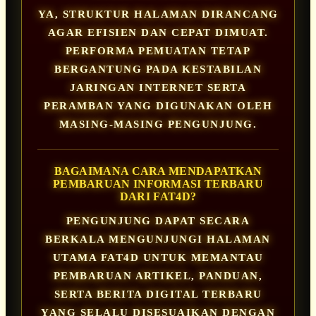
YA, STRUKTUR HALAMAN DIRANCANG
AGAR EFISIEN DAN CEPAT DIMUAT.
PERFORMA PEMUATAN TETAP
BERGANTUNG PADA KESTABILAN
JARINGAN INTERNET SERTA
PERAMBAN YANG DIGUNAKAN OLEH
MASING-MASING PENGUNJUNG.
BAGAIMANA CARA MENDAPATKAN
PEMBARUAN INFORMASI TERBARU
DARI FAT4D?
PENGUNJUNG DAPAT SECARA
BERKALA MENGUNJUNGI HALAMAN
UTAMA FAT4D UNTUK MEMANTAU
PEMBARUAN ARTIKEL, PANDUAN,
SERTA BERITA DIGITAL TERBARU
YANG SELALU DISESUAIKAN DENGAN