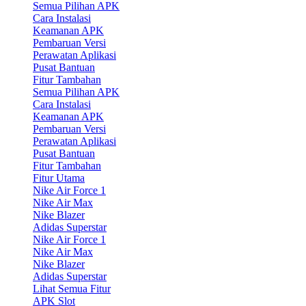
Semua Pilihan APK
Cara Instalasi
Keamanan APK
Pembaruan Versi
Perawatan Aplikasi
Pusat Bantuan
Fitur Tambahan
Semua Pilihan APK
Cara Instalasi
Keamanan APK
Pembaruan Versi
Perawatan Aplikasi
Pusat Bantuan
Fitur Tambahan
Fitur Utama
Nike Air Force 1
Nike Air Max
Nike Blazer
Adidas Superstar
Nike Air Force 1
Nike Air Max
Nike Blazer
Adidas Superstar
Lihat Semua Fitur
APK Slot