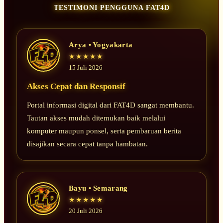
TESTIMONI PENGGUNA FAT4D
Arya • Yogyakarta
★★★★★
15 Juli 2026
Akses Cepat dan Responsif
Portal informasi digital dari FAT4D sangat membantu.
Tautan akses mudah ditemukan baik melalui
komputer maupun ponsel, serta pembaruan berita
disajikan secara cepat tanpa hambatan.
Bayu • Semarang
★★★★★
20 Juli 2026