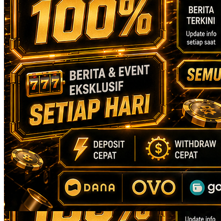
Rp. 10.000
4.9
(3)
Tulis ulasan
4.5
dari
5
Cara Instalasi Tanpa Bingkai Futura Wash
bintang,
nilai
rating
Info lebih lanjut
rata-
dalam stok
rata.
Only
%1
left
Baca
HT OFFICIAL
3
FAT4D
ulasan.
FAT4D LOGIN
Tautan
halaman
FAT4D LINK
yang
FAT4D
sama.
DAFTAR
FAT4D RESMI
FAT4D LINK
ALTERNATIF
FAT4D LOGIN
ALTERNATIF
FAT4D
ALTERNATIF