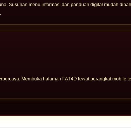
una. Susunan menu informasi dan panduan digital mudah dipah
.
terpercaya. Membuka halaman FAT4D lewat perangkat mobile tera