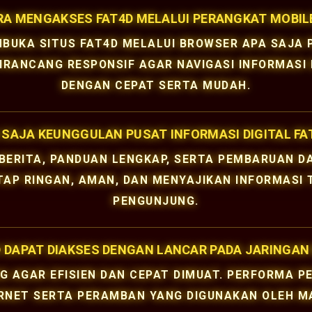
A MENGAKSES FAT4D MELALUI PERANGKAT MOBIL
BUKA SITUS FAT4D MELALUI BROWSER APA SAJA 
IRANCANG RESPONSIF AGAR NAVIGASI INFORMASI
DENGAN CEPAT SERTA MUDAH.
 SAJA KEUNGGULAN PUSAT INFORMASI DIGITAL FA
BERITA, PANDUAN LENGKAP, SERTA PEMBARUAN D
P RINGAN, AMAN, DAN MENYAJIKAN INFORMASI T
PENGUNJUNG.
D DAPAT DIAKSES DENGAN LANCAR PADA JARINGAN
G AGAR EFISIEN DAN CEPAT DIMUAT. PERFORMA 
ERNET SERTA PERAMBAN YANG DIGUNAKAN OLEH M