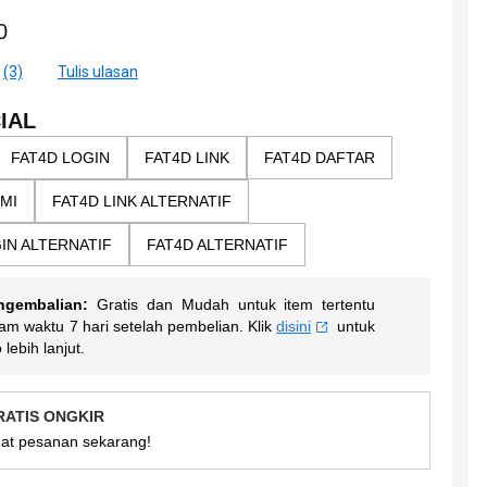
0
(3)
Tulis ulasan
IAL
FAT4D LOGIN
FAT4D LINK
FAT4D DAFTAR
MI
FAT4D LINK ALTERNATIF
IN ALTERNATIF
FAT4D ALTERNATIF
ngembalian:
Gratis dan Mudah untuk item tertentu
am waktu 7 hari setelah pembelian. Klik
disini
untuk
o lebih lanjut.
RATIS ONGKIR
at pesanan sekarang!