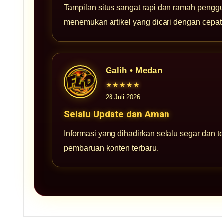
Tampilan situs sangat rapi dan ramah pengg
menemukan artikel yang dicari dengan cepat
Galih • Medan
★★★★★
28 Juli 2026
Selalu Update dan Aman
Informasi yang dihadirkan selalu segar dan 
pembaruan konten terbaru.