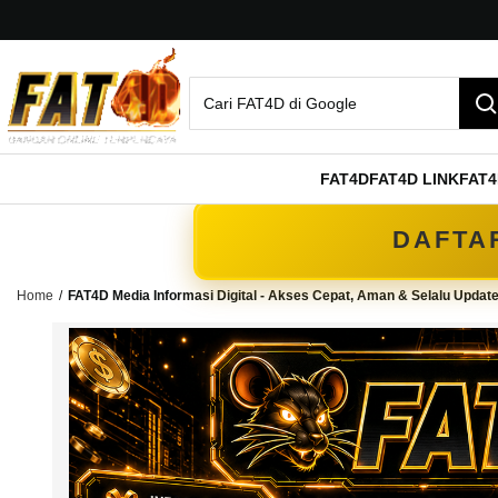
CARI
FAT4D
FAT4D LINK
FAT4
DAFTA
Home
FAT4D Media Informasi Digital - Akses Cepat, Aman & Selalu Updat
Skip
to
the
end
of
the
images