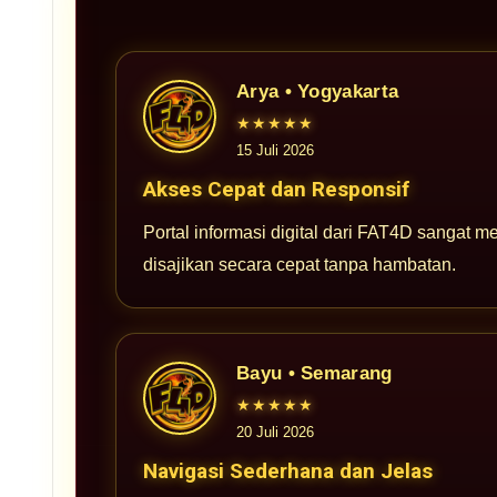
Arya • Yogyakarta
★★★★★
15 Juli 2026
Akses Cepat dan Responsif
Portal informasi digital dari FAT4D sangat
disajikan secara cepat tanpa hambatan.
Bayu • Semarang
★★★★★
20 Juli 2026
Navigasi Sederhana dan Jelas