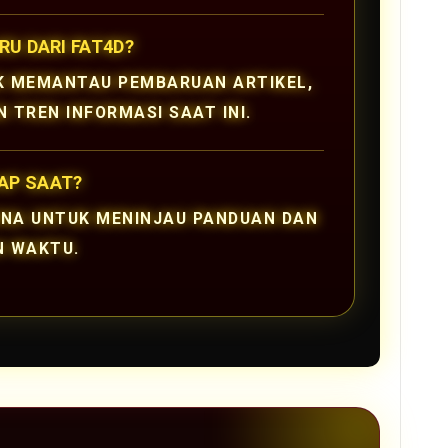
U DARI FAT4D?
K MEMANTAU PEMBARUAN ARTIKEL,
 TREN INFORMASI SAAT INI.
IAP SAAT?
UNA UNTUK MENINJAU PANDUAN DAN
N WAKTU.