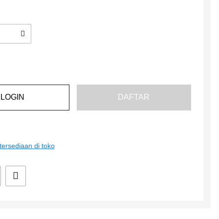
LOGIN
DAFTAR
tersediaan di toko