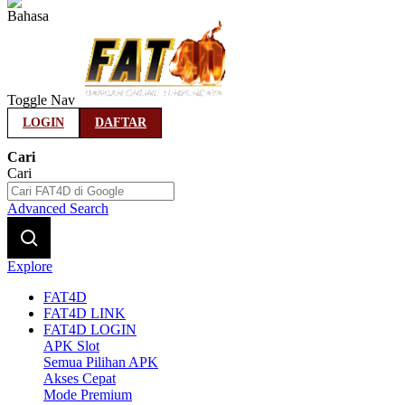
Indonesia
Toggle Nav
LOGIN
DAFTAR
Cari
Cari
Advanced Search
Explore
FAT4D
FAT4D LINK
FAT4D LOGIN
APK Slot
Semua Pilihan APK
Akses Cepat
Mode Premium