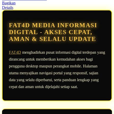
rata.
Bagikan
Baca
Details
3
ulasan.
Tautan
halaman
FAT4D MEDIA INFORMASI
yang
sama.
DIGITAL - AKSES CEPAT,
AMAN & SELALU UPDATE
FAT4D
menghadirkan pusat informasi digital terdepan yang
dirancang untuk memberikan kemudahan akses bagi
pengguna desktop maupun perangkat mobile. Halaman
utama menyajikan navigasi portal yang responsif, sajian
data yang selalu diperbarui, serta panduan lengkap yang
cepat dan aman untuk dijelajahi setiap saat.