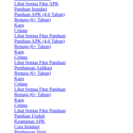
Lihat Semua Fitur APK
Panduan Instalasi
Panduan APK (4-6 Tahun)
Remaja (6+ Tahun)
Kaos
Celana
Lihat Semua Fitur Panduan
Panduan APK (4-6 Tahun)
Remaja (6+ Tahun)
Kaos
Celana
Lihat Semua Fitur Panduan
Pembaruan Aplikasi
Remaja (6+ Tahun)
Kaos
Celana
Lihat Semua Fitur Panduan
Remaja (6+ Tahun)
Kaos
Celana
Lihat Semua Fitur Panduan
Panduan Unduh
Keamanan APK
Cara Instalasi
Pembaruan Versi