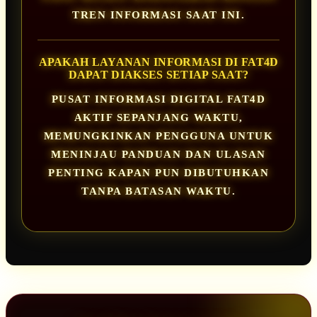
TREN INFORMASI SAAT INI.
APAKAH LAYANAN INFORMASI DI FAT4D
DAPAT DIAKSES SETIAP SAAT?
PUSAT INFORMASI DIGITAL FAT4D
AKTIF SEPANJANG WAKTU,
MEMUNGKINKAN PENGGUNA UNTUK
MENINJAU PANDUAN DAN ULASAN
PENTING KAPAN PUN DIBUTUHKAN
TANPA BATASAN WAKTU.