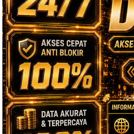
Skip to the beginning of the images gallery
FAT4D
FAT4D Media Informasi
Digital - Akses Cepat, Aman &
Selalu Update
FAT4D LINK
|
2514-H1N03621452