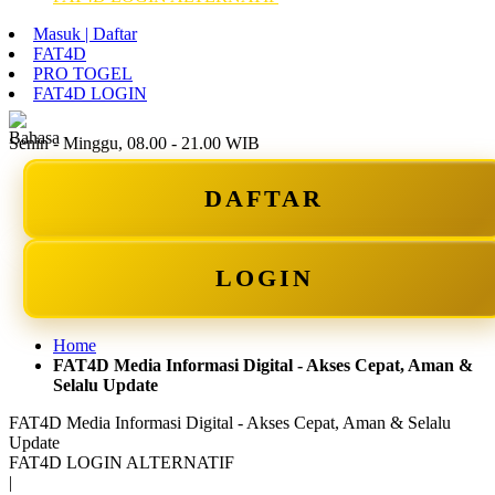
Masuk | Daftar
FAT4D
PRO TOGEL
FAT4D LOGIN
ID
Senin - Minggu, 08.00 - 21.00 WIB
DAFTAR
LOGIN
Home
FAT4D Media Informasi Digital - Akses Cepat, Aman &
Selalu Update
FAT4D Media Informasi Digital - Akses Cepat, Aman & Selalu
Update
FAT4D LOGIN ALTERNATIF
|