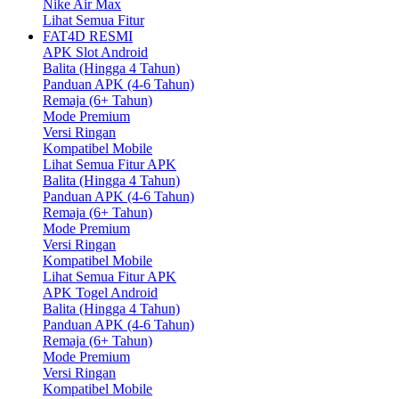
Nike Air Max
Lihat Semua Fitur
FAT4D RESMI
APK Slot Android
Balita (Hingga 4 Tahun)
Panduan APK (4-6 Tahun)
Remaja (6+ Tahun)
Mode Premium
Versi Ringan
Kompatibel Mobile
Lihat Semua Fitur APK
Balita (Hingga 4 Tahun)
Panduan APK (4-6 Tahun)
Remaja (6+ Tahun)
Mode Premium
Versi Ringan
Kompatibel Mobile
Lihat Semua Fitur APK
APK Togel Android
Balita (Hingga 4 Tahun)
Panduan APK (4-6 Tahun)
Remaja (6+ Tahun)
Mode Premium
Versi Ringan
Kompatibel Mobile