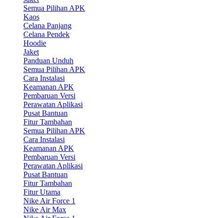
Semua Pilihan APK
Kaos
Celana Panjang
Celana Pendek
Hoodie
Jaket
Panduan Unduh
Semua Pilihan APK
Cara Instalasi
Keamanan APK
Pembaruan Versi
Perawatan Aplikasi
Pusat Bantuan
Fitur Tambahan
Semua Pilihan APK
Cara Instalasi
Keamanan APK
Pembaruan Versi
Perawatan Aplikasi
Pusat Bantuan
Fitur Tambahan
Fitur Utama
Nike Air Force 1
Nike Air Max