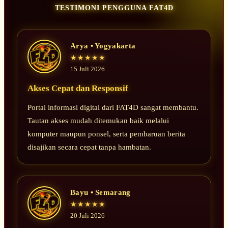
TESTIMONI PENGGUNA FAT4D
Arya • Yogyakarta
★★★★★
15 Juli 2026
Akses Cepat dan Responsif
Portal informasi digital dari FAT4D sangat membantu.
Tautan akses mudah ditemukan baik melalui
komputer maupun ponsel, serta pembaruan berita
disajikan secara cepat tanpa hambatan.
Bayu • Semarang
★★★★★
20 Juli 2026