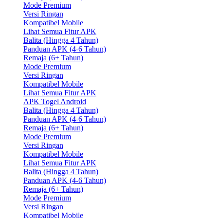
Mode Premium
Versi Ringan
Kompatibel Mobile
Lihat Semua Fitur APK
Balita (Hingga 4 Tahun)
Panduan APK (4-6 Tahun)
Remaja (6+ Tahun)
Mode Premium
Versi Ringan
Kompatibel Mobile
Lihat Semua Fitur APK
APK Togel Android
Balita (Hingga 4 Tahun)
Panduan APK (4-6 Tahun)
Remaja (6+ Tahun)
Mode Premium
Versi Ringan
Kompatibel Mobile
Lihat Semua Fitur APK
Balita (Hingga 4 Tahun)
Panduan APK (4-6 Tahun)
Remaja (6+ Tahun)
Mode Premium
Versi Ringan
Kompatibel Mobile