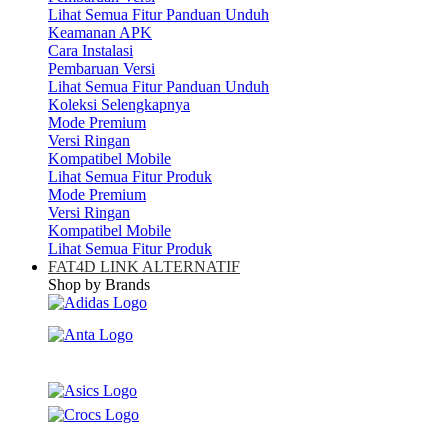
Lihat Semua Fitur Panduan Unduh
Keamanan APK
Cara Instalasi
Pembaruan Versi
Lihat Semua Fitur Panduan Unduh
Koleksi Selengkapnya
Mode Premium
Versi Ringan
Kompatibel Mobile
Lihat Semua Fitur Produk
Mode Premium
Versi Ringan
Kompatibel Mobile
Lihat Semua Fitur Produk
FAT4D LINK ALTERNATIF
Shop by Brands