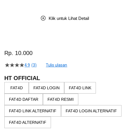
Klik untuk Lihat Detail
Skip
to
Rp. 10.000
the
beginning
4.9
(3)
Tulis ulasan
4.5
of
dari
the
5
HT OFFICIAL
bintang,
images
nilai
gallery
FAT4D
FAT4D LOGIN
FAT4D LINK
rating
rata-
rata.
FAT4D DAFTAR
FAT4D RESMI
Baca
3
FAT4D LINK ALTERNATIF
FAT4D LOGIN ALTERNATIF
ulasan.
Tautan
halaman
FAT4D ALTERNATIF
yang