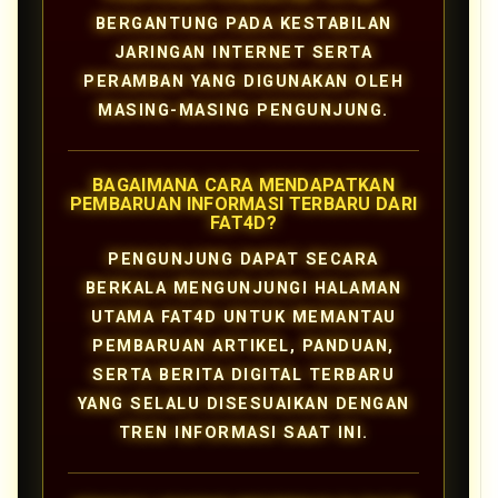
BERGANTUNG PADA KESTABILAN
JARINGAN INTERNET SERTA
PERAMBAN YANG DIGUNAKAN OLEH
MASING-MASING PENGUNJUNG.
BAGAIMANA CARA MENDAPATKAN
PEMBARUAN INFORMASI TERBARU DARI
FAT4D?
PENGUNJUNG DAPAT SECARA
BERKALA MENGUNJUNGI HALAMAN
UTAMA FAT4D UNTUK MEMANTAU
PEMBARUAN ARTIKEL, PANDUAN,
SERTA BERITA DIGITAL TERBARU
YANG SELALU DISESUAIKAN DENGAN
TREN INFORMASI SAAT INI.