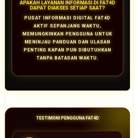
APAKAH LAYANAN INFORMASI DI FAT4D
DAPAT DIAKSES SETIAP SAAT?
PUSAT INFORMASI DIGITAL FAT4D
AKTIF SEPANJANG WAKTU,
MEMUNGKINKAN PENGGUNA UNTUK
MENINJAU PANDUAN DAN ULASAN
PENTING KAPAN PUN DIBUTUHKAN
TANPA BATASAN WAKTU.
TESTIMONI PENGGUNA FAT4D