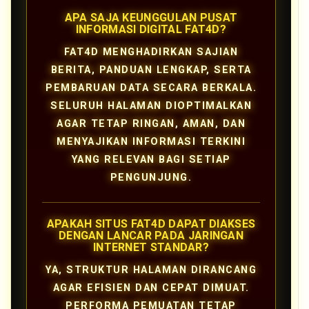
APA SAJA KEUNGGULAN PUSAT
INFORMASI DIGITAL FAT4D?
FAT4D MENGHADIRKAN SAJIAN
BERITA, PANDUAN LENGKAP, SERTA
PEMBARUAN DATA SECARA BERKALA.
SELURUH HALAMAN DIOPTIMALKAN
AGAR TETAP RINGAN, AMAN, DAN
MENYAJIKAN INFORMASI TERKINI
YANG RELEVAN BAGI SETIAP
PENGUNJUNG.
APAKAH SITUS FAT4D DAPAT DIAKSES
DENGAN LANCAR PADA JARINGAN
INTERNET STANDAR?
YA, STRUKTUR HALAMAN DIRANCANG
AGAR EFISIEN DAN CEPAT DIMUAT.
PERFORMA PEMUATAN TETAP