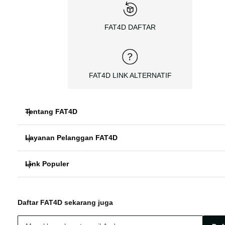
FAT4D DAFTAR
FAT4D LINK ALTERNATIF
Tentang FAT4D
Layanan Pelanggan FAT4D
FAT4D
Link Populer
FAQ
FAT4D LOGIN
FAT4D
FAT4D Bonus
FAT4D LINK
Daftar FAT4D sekarang juga
FAT4D LOGIN
FAT4D Live Chat
FAT4D DAFTAR