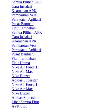
Semua Pilihan APK
Cara Instalasi
Keamanan APK
Pembaruan Versi
Perawatan Aplikasi
Pusat Bantuan
Fitur Tambahan
Semua Pilihan APK
Cara Instalasi
Keamanan APK
Pembaruan Versi
Perawatan Aplikasi
Pusat Bantuan
Fitur Tambahan
Fitur Utama
Nike Air Force 1
Nike Air Max
Nike Blazer
Adidas Superstar
Nike Air Force 1
Nike Air Max
Nike Blazer
Adidas Superstar
Lihat Semua Fitur
APK Slot