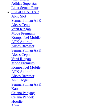
Adidas Superstar
Lihat Semua Fitur
FAT4D DAFTAR
APK Slot
Semua Pilihan APK
Akses Cepat
Versi Ringan
Mode Premium
Kompatibel Mobile
APK Android
Akses Browser
Semua Pilihan APK
Akses Cepat
Versi Ringan
Mode Premium
Kompatibel Mobile
APK Android
Akses Browser
APK Togel
Semua Pilihan APK
Kaos
Celana Panjang
Celana Pendek
Hoodie
Jaket