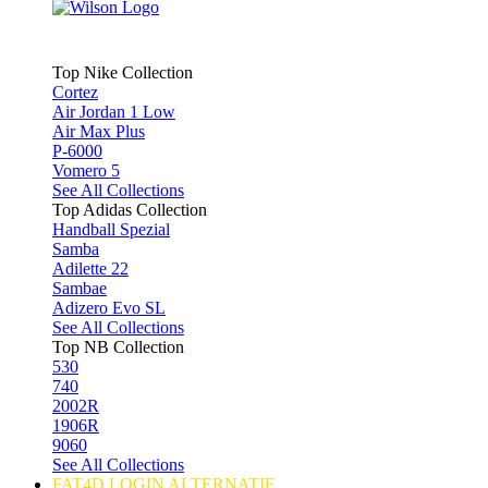
Top Nike Collection
Cortez
Air Jordan 1 Low
Air Max Plus
P-6000
Vomero 5
See All Collections
Top Adidas Collection
Handball Spezial
Samba
Adilette 22
Sambae
Adizero Evo SL
See All Collections
Top NB Collection
530
740
2002R
1906R
9060
See All Collections
FAT4D LOGIN ALTERNATIF