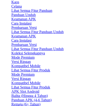
Kaos
Celana
Lihat Semua Fitur Panduan
Panduan Unduh
Keamanan APK
Cara Instalasi
Pembaruan Versi
Lihat Semua Fitur Panduan Unduh
Keamanan APK
Cara Instalasi
Pembaruan Versi
Lihat Semua Fitur Panduan Unduh
Koleksi Selengkapnya
Mode Premium
Versi Ringan
Kompatibel Mobile
Lihat Semua Fitur Produk
Mode Premium
Versi Ringan
Kompatibel Mobile
Lihat Semua Fitur Produk
APK Slot Android
Balita (Hingga 4 Tahun)
Panduan APK (4-6 Tahun)
Remaja (6+ Tahun)