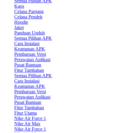
Semua Pilihan APK
Kaos
Celana Panjang
Celana Pendek
Hoodie
Jaket
Panduan Unduh
Semua Pilihan APK
Cara Instalasi
Keamanan APK
Pembaruan Versi
Perawatan Aplikasi
Pusat Bantuan
Fitur Tambahan
Semua Pilihan APK
Cara Instalasi
Keamanan APK
Pembaruan Versi
Perawatan Aplikasi
Pusat Bantuan
Fitur Tambahan
Fitur Utama
Nike Air Force 1
Nike Air Max
Nike Air Force 1