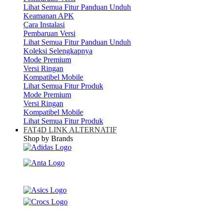
Lihat Semua Fitur Panduan Unduh
Keamanan APK
Cara Instalasi
Pembaruan Versi
Lihat Semua Fitur Panduan Unduh
Koleksi Selengkapnya
Mode Premium
Versi Ringan
Kompatibel Mobile
Lihat Semua Fitur Produk
Mode Premium
Versi Ringan
Kompatibel Mobile
Lihat Semua Fitur Produk
FAT4D LINK ALTERNATIF
Shop by Brands