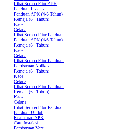
Lihat Semua Fitur APK
Panduan Instalasi
Panduan APK (4-6 Tahun)
Remaja (6+ Tahun)
Kaos
Celana
Lihat Semua Fitur Panduan
Panduan APK (4-6 Tahun)
Remaja (6+ Tahun)
Kaos
Celana
Lihat Semua Fitur Panduan
Pembaruan Aplikasi
Remaja (6+ Tahun)
Kaos
Celana
Lihat Semua Fitur Panduan
Remaja (6+ Tahun)
Kaos
Celana
Lihat Semua Fitur Panduan
Panduan Unduh
Keamanan APK
Cara Instalasi
Pembaruan Versi