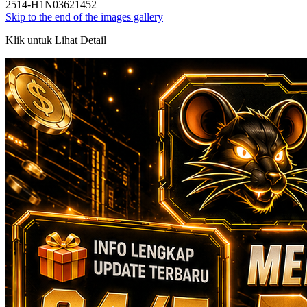
2514-H1N03621452
Skip to the end of the images gallery
Klik untuk Lihat Detail