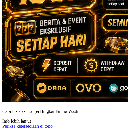
Pengembalian:
Gratis dan Mudah untuk item tertentu dalam waktu
7 hari setelah pembelian. Klik
disini
untuk info lebih lanjut.
GRATIS ONGKIR
Buat pesanan sekarang!
Kuantitas
LOGIN
DAFTAR
DAFTAR
LOGIN
4.9
(3)
Tulis ulasan
4.9
dari
5
Cara Instalasi Tanpa Bingkai Futura Wash
bintang,
nilai
rating
Info lebih lanjut
rata-
Periksa ketersediaan di toko