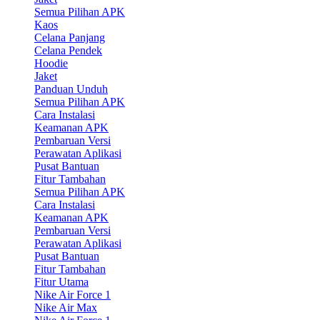
Semua Pilihan APK
Kaos
Celana Panjang
Celana Pendek
Hoodie
Jaket
Panduan Unduh
Semua Pilihan APK
Cara Instalasi
Keamanan APK
Pembaruan Versi
Perawatan Aplikasi
Pusat Bantuan
Fitur Tambahan
Semua Pilihan APK
Cara Instalasi
Keamanan APK
Pembaruan Versi
Perawatan Aplikasi
Pusat Bantuan
Fitur Tambahan
Fitur Utama
Nike Air Force 1
Nike Air Max