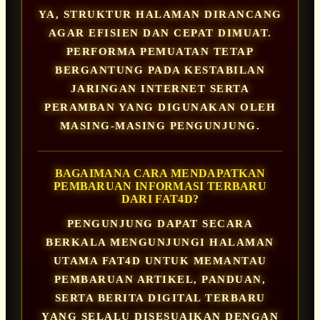
YA, STRUKTUR HALAMAN DIRANCANG
AGAR EFISIEN DAN CEPAT DIMUAT.
PERFORMA PEMUATAN TETAP
BERGANTUNG PADA KESTABILAN
JARINGAN INTERNET SERTA
PERAMBAN YANG DIGUNAKAN OLEH
MASING-MASING PENGUNJUNG.
BAGAIMANA CARA MENDAPATKAN
PEMBARUAN INFORMASI TERBARU
DARI FAT4D?
PENGUNJUNG DAPAT SECARA
BERKALA MENGUNJUNGI HALAMAN
UTAMA FAT4D UNTUK MEMANTAU
PEMBARUAN ARTIKEL, PANDUAN,
SERTA BERITA DIGITAL TERBARU
YANG SELALU DISESUAIKAN DENGAN