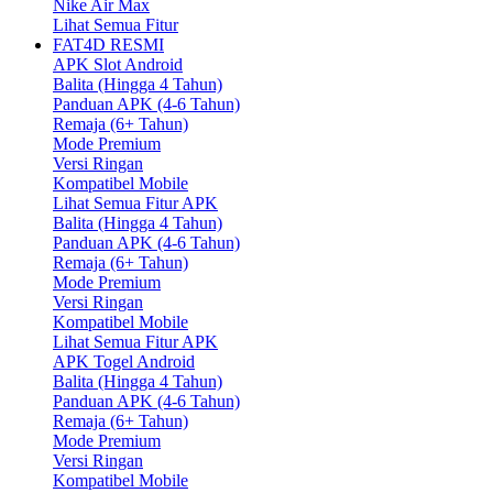
Nike Air Max
Lihat Semua Fitur
FAT4D RESMI
APK Slot Android
Balita (Hingga 4 Tahun)
Panduan APK (4-6 Tahun)
Remaja (6+ Tahun)
Mode Premium
Versi Ringan
Kompatibel Mobile
Lihat Semua Fitur APK
Balita (Hingga 4 Tahun)
Panduan APK (4-6 Tahun)
Remaja (6+ Tahun)
Mode Premium
Versi Ringan
Kompatibel Mobile
Lihat Semua Fitur APK
APK Togel Android
Balita (Hingga 4 Tahun)
Panduan APK (4-6 Tahun)
Remaja (6+ Tahun)
Mode Premium
Versi Ringan
Kompatibel Mobile