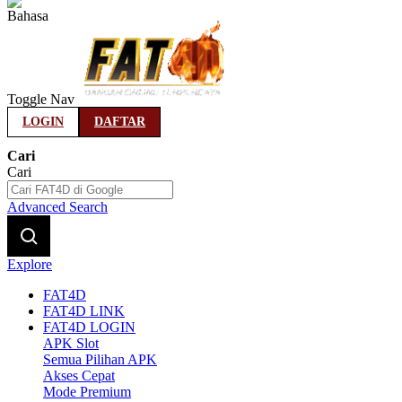
Indonesia
Toggle Nav
LOGIN
DAFTAR
Cari
Cari
Advanced Search
Explore
FAT4D
FAT4D LINK
FAT4D LOGIN
APK Slot
Semua Pilihan APK
Akses Cepat
Mode Premium