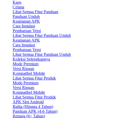
Kaos
Celana
Lihat Semua Fitur Panduan
Panduan Unduh
Keamanan APK
Cara Instalasi
Pembaruan Versi
Lihat Semua Fitur Panduan Unduh
Keamanan APK
Cara Instalasi
Pembaruan Versi
Lihat Semua Fitur Panduan Unduh
Koleksi Selengkapnya
Mode Premium
Versi Ringan
Kompatibel Mobile
Lihat Semua Fitur Produk
Mode Premium
Versi Ringan
Kompatibel Mobile
Lihat Semua Fitur Produk
APK Slot Android
Balita (Hingga 4 Tahun)
Panduan APK (4-6 Tahun)
Remaja (6+ Tahun)