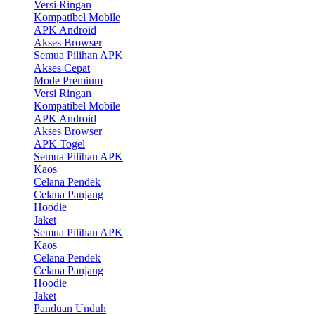
Versi Ringan
Kompatibel Mobile
APK Android
Akses Browser
Semua Pilihan APK
Akses Cepat
Mode Premium
Versi Ringan
Kompatibel Mobile
APK Android
Akses Browser
APK Togel
Semua Pilihan APK
Kaos
Celana Pendek
Celana Panjang
Hoodie
Jaket
Semua Pilihan APK
Kaos
Celana Pendek
Celana Panjang
Hoodie
Jaket
Panduan Unduh