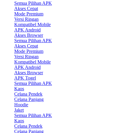
Semua Pilihan APK
Akses Cepat
Mode Premium
Versi Ringan
Kompatibel Mobile
APK Android
Akses Browser
Semua Pilihan APK
Akses Cepat
Mode Premium
Versi Ringan
Kompatibel Mobile
APK Android
Akses Browser
APK Togel
Semua Pilihan APK
Kaos
Celana Pendek
Celana Panjang
Hoodie
Jaket
Semua Pilihan APK
Kaos
Celana Pendek
Celana Panjang