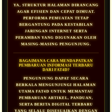
YA, STRUKTUR HALAMAN DIRANCANG
AGAR EFISIEN DAN CEPAT DIMUAT.
PERFORMA PEMUATAN TETAP
BERGANTUNG PADA KESTABILAN
JARINGAN INTERNET SERTA
PERAMBAN YANG DIGUNAKAN OLEH
MASING-MASING PENGUNJUNG.
BAGAIMANA CARA MENDAPATKAN
PEMBARUAN INFORMASI TERBARU
DARI FAT4D?
PENGUNJUNG DAPAT SECARA
BERKALA MENGUNJUNGI HALAMAN
UTAMA FAT4D UNTUK MEMANTAU
PEMBARUAN ARTIKEL, PANDUAN,
SERTA BERITA DIGITAL TERBARU
YANG SELALU DISESUAIKAN DENGAN