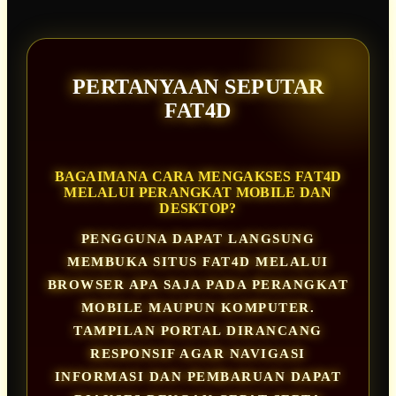
PERTANYAAN SEPUTAR
FAT4D
BAGAIMANA CARA MENGAKSES FAT4D
MELALUI PERANGKAT MOBILE DAN
DESKTOP?
PENGGUNA DAPAT LANGSUNG
MEMBUKA SITUS FAT4D MELALUI
BROWSER APA SAJA PADA PERANGKAT
MOBILE MAUPUN KOMPUTER.
TAMPILAN PORTAL DIRANCANG
RESPONSIF AGAR NAVIGASI
INFORMASI DAN PEMBARUAN DAPAT