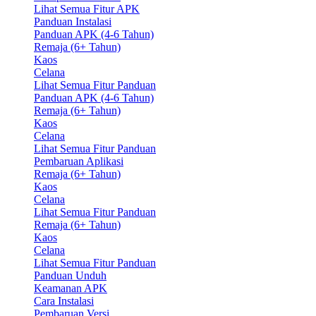
Lihat Semua Fitur APK
Panduan Instalasi
Panduan APK (4-6 Tahun)
Remaja (6+ Tahun)
Kaos
Celana
Lihat Semua Fitur Panduan
Panduan APK (4-6 Tahun)
Remaja (6+ Tahun)
Kaos
Celana
Lihat Semua Fitur Panduan
Pembaruan Aplikasi
Remaja (6+ Tahun)
Kaos
Celana
Lihat Semua Fitur Panduan
Remaja (6+ Tahun)
Kaos
Celana
Lihat Semua Fitur Panduan
Panduan Unduh
Keamanan APK
Cara Instalasi
Pembaruan Versi