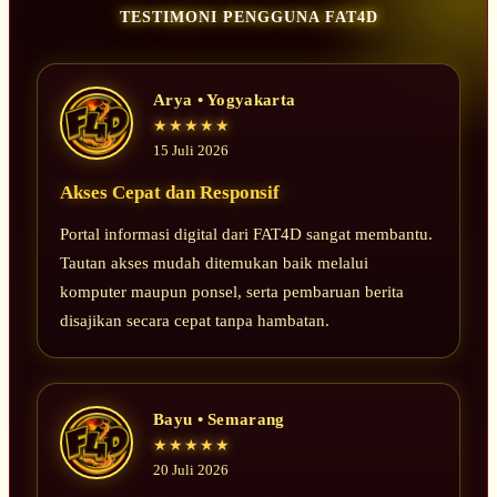
TESTIMONI PENGGUNA FAT4D
Arya • Yogyakarta
★★★★★
15 Juli 2026
Akses Cepat dan Responsif
Portal informasi digital dari FAT4D sangat membantu.
Tautan akses mudah ditemukan baik melalui
komputer maupun ponsel, serta pembaruan berita
disajikan secara cepat tanpa hambatan.
Bayu • Semarang
★★★★★
20 Juli 2026