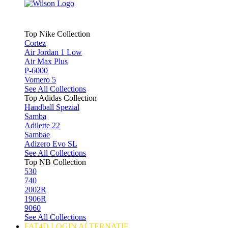
Top Nike Collection
Cortez
Air Jordan 1 Low
Air Max Plus
P-6000
Vomero 5
See All Collections
Top Adidas Collection
Handball Spezial
Samba
Adilette 22
Sambae
Adizero Evo SL
See All Collections
Top NB Collection
530
740
2002R
1906R
9060
See All Collections
FAT4D LOGIN ALTERNATIF