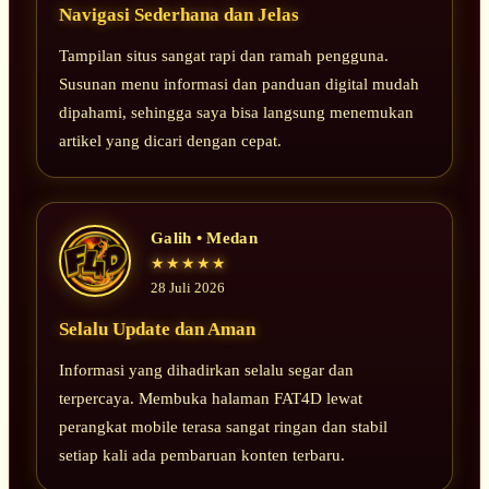
Navigasi Sederhana dan Jelas
Tampilan situs sangat rapi dan ramah pengguna.
Susunan menu informasi dan panduan digital mudah
dipahami, sehingga saya bisa langsung menemukan
artikel yang dicari dengan cepat.
Galih • Medan
★★★★★
28 Juli 2026
Selalu Update dan Aman
Informasi yang dihadirkan selalu segar dan
terpercaya. Membuka halaman FAT4D lewat
perangkat mobile terasa sangat ringan dan stabil
setiap kali ada pembaruan konten terbaru.