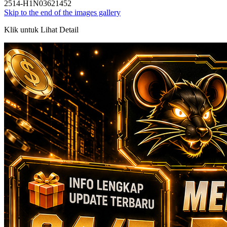
2514-H1N03621452
Skip to the end of the images gallery
Klik untuk Lihat Detail