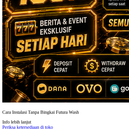
Pengembalian:
Gratis dan Mudah untuk item tertentu dalam waktu
7 hari setelah pembelian. Klik
disini
untuk info lebih lanjut.
GRATIS ONGKIR
Buat pesanan sekarang!
Kuantitas
LOGIN
DAFTAR
DAFTAR
LOGIN
4.9
(3)
Tulis ulasan
4.9
dari
5
Cara Instalasi Tanpa Bingkai Futura Wash
bintang,
nilai
rating
Info lebih lanjut
rata-
Periksa ketersediaan di toko