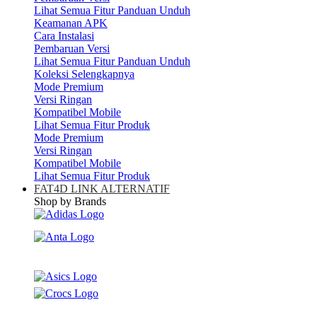
Lihat Semua Fitur Panduan Unduh
Keamanan APK
Cara Instalasi
Pembaruan Versi
Lihat Semua Fitur Panduan Unduh
Koleksi Selengkapnya
Mode Premium
Versi Ringan
Kompatibel Mobile
Lihat Semua Fitur Produk
Mode Premium
Versi Ringan
Kompatibel Mobile
Lihat Semua Fitur Produk
FAT4D LINK ALTERNATIF
Shop by Brands