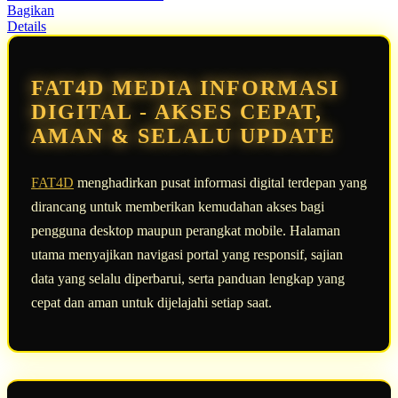
rata.
Bagikan
Baca
Details
3
ulasan.
Tautan
halaman
FAT4D MEDIA INFORMASI
yang
sama.
DIGITAL - AKSES CEPAT,
AMAN & SELALU UPDATE
FAT4D
menghadirkan pusat informasi digital terdepan yang
dirancang untuk memberikan kemudahan akses bagi
pengguna desktop maupun perangkat mobile. Halaman
utama menyajikan navigasi portal yang responsif, sajian
data yang selalu diperbarui, serta panduan lengkap yang
cepat dan aman untuk dijelajahi setiap saat.