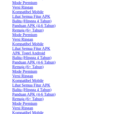
Mode Premium
Versi Ringan
Kompatibel Mobile
Lihat Semua Fitur APK
Balita (Hingga 4 Tahun)
Panduan APK (4-6 Tahun)
Remaja (6+ Tahun)
Mode Premium
Versi Ringan
Kompatibel Mobile
Lihat Semua Fitur APK
APK Togel Android
Balita (Hingga 4 Tahun)
Panduan APK (4-6 Tahun)
Remaja (6+ Tahun)
Mode Premium
Versi Ringan
Kompatibel Mobile
Lihat Semua Fitur APK
Balita (Hingga 4 Tahun)
Panduan APK (4-6 Tahun)
Remaja (6+ Tahun)
Mode Premium
Versi Ringan
Kompatibel Mobile