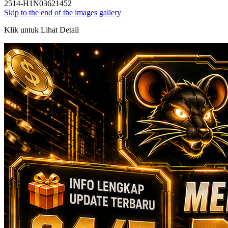
2514-H1N03621452
Skip to the end of the images gallery
Klik untuk Lihat Detail