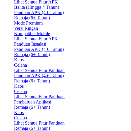
Lihat Semua Fitur APK
Balita (Hingga 4 Tahun)
Panduan APK (4-6 Tahun)
Remaja (6+ Tahun)
Mode Premium
Versi Ringan
Kompatibel Mobile
Lihat Semua Fitur APK
Panduan Instalasi
Panduan APK (4-6 Tahun)
Remaja (6+ Tahun)
Kaos
Celana
Lihat Semua Fitur Panduan
Panduan APK (4-6 Tahun)
Remaja (6+ Tahun)
Kaos
Celana
Lihat Semua Fitur Panduan
Pembaruan Aplikasi
Remaja (6+ Tahun)
Kaos
Celana
Lihat Semua Fitur Panduan
Remaja (6+ Tahun)