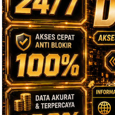
Skip to the beginning of the images gallery
FAT4D
FAT4D Media Informasi
Digital - Akses Cepat, Aman &
Selalu Update
FAT4D LINK
|
2514-H1N03621452