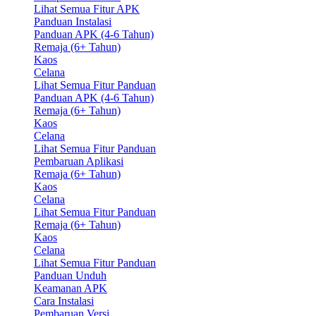
Lihat Semua Fitur APK
Panduan Instalasi
Panduan APK (4-6 Tahun)
Remaja (6+ Tahun)
Kaos
Celana
Lihat Semua Fitur Panduan
Panduan APK (4-6 Tahun)
Remaja (6+ Tahun)
Kaos
Celana
Lihat Semua Fitur Panduan
Pembaruan Aplikasi
Remaja (6+ Tahun)
Kaos
Celana
Lihat Semua Fitur Panduan
Remaja (6+ Tahun)
Kaos
Celana
Lihat Semua Fitur Panduan
Panduan Unduh
Keamanan APK
Cara Instalasi
Pembaruan Versi