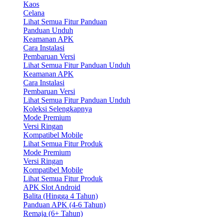
Kaos
Celana
Lihat Semua Fitur Panduan
Panduan Unduh
Keamanan APK
Cara Instalasi
Pembaruan Versi
Lihat Semua Fitur Panduan Unduh
Keamanan APK
Cara Instalasi
Pembaruan Versi
Lihat Semua Fitur Panduan Unduh
Koleksi Selengkapnya
Mode Premium
Versi Ringan
Kompatibel Mobile
Lihat Semua Fitur Produk
Mode Premium
Versi Ringan
Kompatibel Mobile
Lihat Semua Fitur Produk
APK Slot Android
Balita (Hingga 4 Tahun)
Panduan APK (4-6 Tahun)
Remaja (6+ Tahun)