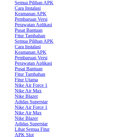
Semua Pilihan APK
Cara Instalasi
Keamanan APK
Pembaruan Versi
Perawatan Aplikasi
Pusat Bantuan
Fitur Tambahan
Semua Pilihan APK
Cara Instalasi
Keamanan APK
Pembaruan Versi
Perawatan Aplikasi
Pusat Bantuan
Fitur Tambahan
Fitur Utama
Nike Air Force 1
Nike Air Max
Nike Blazer
Adidas Superstar
Nike Air Force 1
Nike Air Max
Nike Blazer
Adidas Superstar
Lihat Semua Fitur
APK Slot