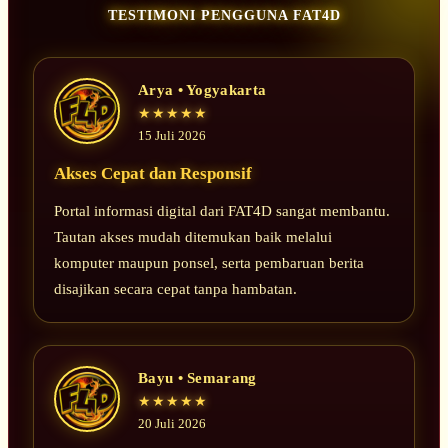
TESTIMONI PENGGUNA FAT4D
Arya • Yogyakarta
★★★★★
15 Juli 2026
Akses Cepat dan Responsif
Portal informasi digital dari FAT4D sangat membantu.
Tautan akses mudah ditemukan baik melalui
komputer maupun ponsel, serta pembaruan berita
disajikan secara cepat tanpa hambatan.
Bayu • Semarang
★★★★★
20 Juli 2026