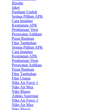
Hoodie
Jaket
Panduan Unduh
Semua Pilihan APK
Cara Instalasi
Keamanan APK
Pembaruan Versi
Perawatan Aplikasi
Pusat Bantuan
Fitur Tambahan
Semua Pilihan APK
Cara Instalasi
Keamanan APK
Pembaruan Versi
Perawatan Aplikasi
Pusat Bantuan
Fitur Tambahan
Fitur Utama
Nike Air Force 1
Nike Air Max
Nike Blazer
Adidas Superstar
Nike Air Force 1
Nike Air Max
Nike Blazer