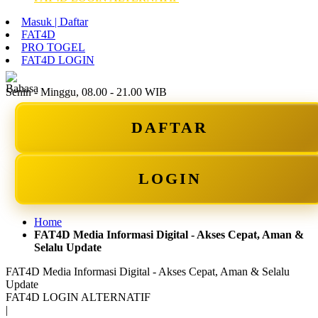
Masuk | Daftar
FAT4D
PRO TOGEL
FAT4D LOGIN
ID
Senin - Minggu, 08.00 - 21.00 WIB
DAFTAR
LOGIN
Home
FAT4D Media Informasi Digital - Akses Cepat, Aman &
Selalu Update
FAT4D Media Informasi Digital - Akses Cepat, Aman & Selalu
Update
FAT4D LOGIN ALTERNATIF
|