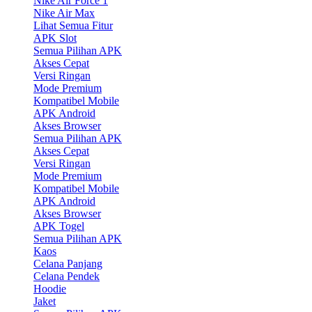
Nike Air Force 1
Nike Air Max
Lihat Semua Fitur
APK Slot
Semua Pilihan APK
Akses Cepat
Versi Ringan
Mode Premium
Kompatibel Mobile
APK Android
Akses Browser
Semua Pilihan APK
Akses Cepat
Versi Ringan
Mode Premium
Kompatibel Mobile
APK Android
Akses Browser
APK Togel
Semua Pilihan APK
Kaos
Celana Panjang
Celana Pendek
Hoodie
Jaket