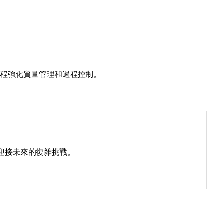
化質量管理和過程控制。
迎接未來的復雜挑戰。