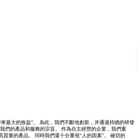
的效益”。 為此，我們不斷地創新，并通過持續的研發
的產品和服務的宗旨。 作為自主經營的企業，我們重
最高質量的產品。 同時我們還十分重視“人的因素”。 確切的