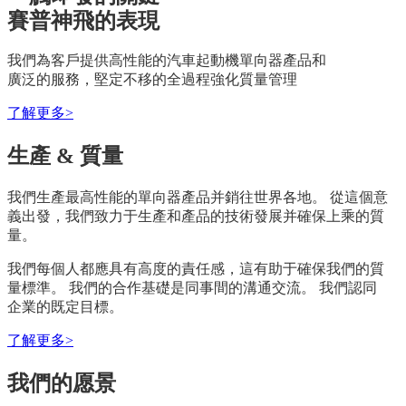
賽普神飛的表現
我們為客戶提供高性能的汽車起動機單向器產品和
廣泛的服務，堅定不移的全過程強化質量管理
了解更多>
生產 & 質量
我們生產最高性能的單向器產品并銷往世界各地。 從這個意
義出發，我們致力于生產和產品的技術發展并確保上乘的質
量。
我們每個人都應具有高度的責任感，這有助于確保我們的質
量標準。 我們的合作基礎是同事間的溝通交流。 我們認同
企業的既定目標。
了解更多>
我們的愿景