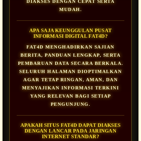
DIAKSES DENGAN CEPAT SERTA
MUDAH.
APA SAJA KEUNGGULAN PUSAT
INFORMASI DIGITAL FAT4D?
FAT4D MENGHADIRKAN SAJIAN
BERITA, PANDUAN LENGKAP, SERTA
PEMBARUAN DATA SECARA BERKALA.
SELURUH HALAMAN DIOPTIMALKAN
AGAR TETAP RINGAN, AMAN, DAN
MENYAJIKAN INFORMASI TERKINI
YANG RELEVAN BAGI SETIAP
PENGUNJUNG.
APAKAH SITUS FAT4D DAPAT DIAKSES
DENGAN LANCAR PADA JARINGAN
INTERNET STANDAR?