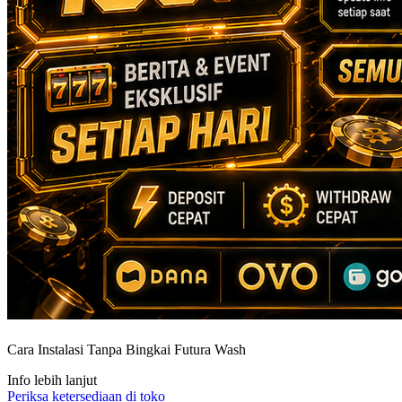
Pengembalian:
Gratis dan Mudah untuk item tertentu dalam waktu
7 hari setelah pembelian. Klik
disini
untuk info lebih lanjut.
GRATIS ONGKIR
Buat pesanan sekarang!
Kuantitas
LOGIN
DAFTAR
DAFTAR
LOGIN
4.9
(3)
Tulis ulasan
4.9
dari
5
Cara Instalasi Tanpa Bingkai Futura Wash
bintang,
nilai
rating
Info lebih lanjut
rata-
Periksa ketersediaan di toko