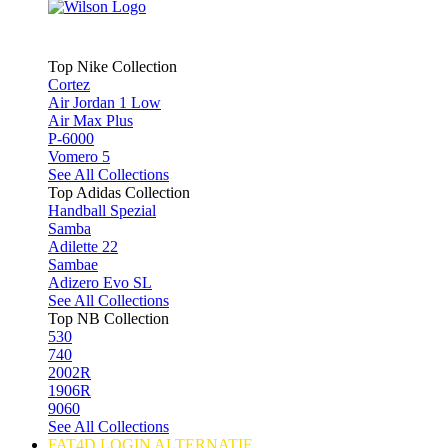
Top Nike Collection
Cortez
Air Jordan 1 Low
Air Max Plus
P-6000
Vomero 5
See All Collections
Top Adidas Collection
Handball Spezial
Samba
Adilette 22
Sambae
Adizero Evo SL
See All Collections
Top NB Collection
530
740
2002R
1906R
9060
See All Collections
FAT4D LOGIN ALTERNATIF