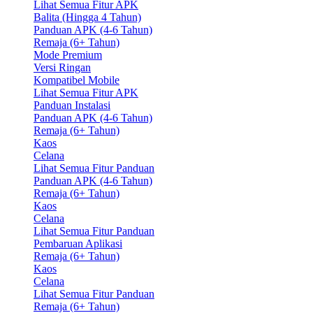
Lihat Semua Fitur APK
Balita (Hingga 4 Tahun)
Panduan APK (4-6 Tahun)
Remaja (6+ Tahun)
Mode Premium
Versi Ringan
Kompatibel Mobile
Lihat Semua Fitur APK
Panduan Instalasi
Panduan APK (4-6 Tahun)
Remaja (6+ Tahun)
Kaos
Celana
Lihat Semua Fitur Panduan
Panduan APK (4-6 Tahun)
Remaja (6+ Tahun)
Kaos
Celana
Lihat Semua Fitur Panduan
Pembaruan Aplikasi
Remaja (6+ Tahun)
Kaos
Celana
Lihat Semua Fitur Panduan
Remaja (6+ Tahun)