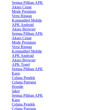
Semua Pilihan APK
Akses Cepat
Mode Premium
Versi Ringan
Kompatibel Mobile
APK Android
Akses Browser
Semua Pilihan APK
Akses Cepat
Mode Premium
Versi Ringan
Kompatibel Mobile
APK Android
Akses Browser
APK Togel
Semua Pilihan APK
Kaos
Celana Pendek
Celana Panjang
Hoodie
Jaket
Semua Pilihan APK
Kaos
Celana Pendek
Celana Panjang