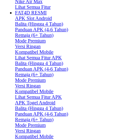
Nike Air Max
Lihat Semua Fitur
FAT4D RESMI
APK Slot Android
Balita (Hingga 4 Tahun)
Panduan APK (4-6 Tahun)
Remaja (6+ Tahun)
Mode Premium
Versi Ringan
Kompatibel Mobile
Lihat Semua Fitur APK
Balita (Hingga 4 Tahun)
Panduan APK (4-6 Tahun)
Remaja (6+ Tahun)
Mode Premium
Versi Ringan
Kompatibel Mobile
Lihat Semua Fitur APK
APK Togel Android
Balita (Hingga 4 Tahun)
Panduan APK (4-6 Tahun)
Remaja (6+ Tahun)
Mode Premium
Versi Ringan
Kompatibel Mobile