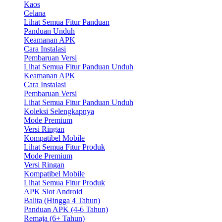
Kaos
Celana
Lihat Semua Fitur Panduan
Panduan Unduh
Keamanan APK
Cara Instalasi
Pembaruan Versi
Lihat Semua Fitur Panduan Unduh
Keamanan APK
Cara Instalasi
Pembaruan Versi
Lihat Semua Fitur Panduan Unduh
Koleksi Selengkapnya
Mode Premium
Versi Ringan
Kompatibel Mobile
Lihat Semua Fitur Produk
Mode Premium
Versi Ringan
Kompatibel Mobile
Lihat Semua Fitur Produk
APK Slot Android
Balita (Hingga 4 Tahun)
Panduan APK (4-6 Tahun)
Remaja (6+ Tahun)