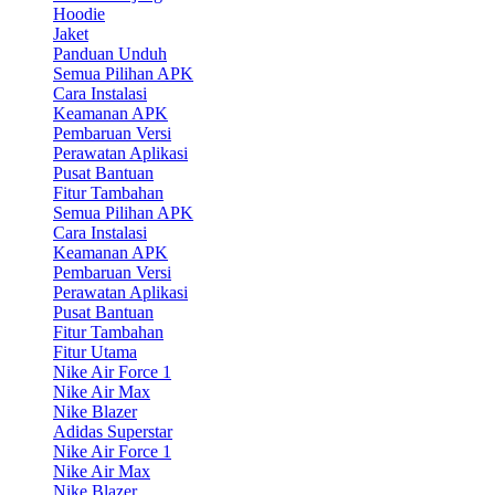
Hoodie
Jaket
Panduan Unduh
Semua Pilihan APK
Cara Instalasi
Keamanan APK
Pembaruan Versi
Perawatan Aplikasi
Pusat Bantuan
Fitur Tambahan
Semua Pilihan APK
Cara Instalasi
Keamanan APK
Pembaruan Versi
Perawatan Aplikasi
Pusat Bantuan
Fitur Tambahan
Fitur Utama
Nike Air Force 1
Nike Air Max
Nike Blazer
Adidas Superstar
Nike Air Force 1
Nike Air Max
Nike Blazer