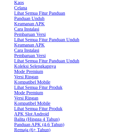
Kaos
Celana
Lihat Semua Fitur Panduan
Panduan Unduh
Keamanan APK
Cara Instalasi
Pembaruan Versi
Lihat Semua Fitur Panduan Unduh
Keamanan APK
Cara Instalasi
Pembaruan Versi
Lihat Semua Fitur Panduan Unduh
Koleksi Selengkapnya
Mode Premium
Versi Ringan
Kompatibel Mobile
Lihat Semua Fitur Produk
Mode Premium
Versi Ringan
Kompatibel Mobile
Lihat Semua Fitur Produk
APK Slot Android
Balita (Hingga 4 Tahun)
Panduan APK (4-6 Tahun)
Remaja (6+ Tahun)