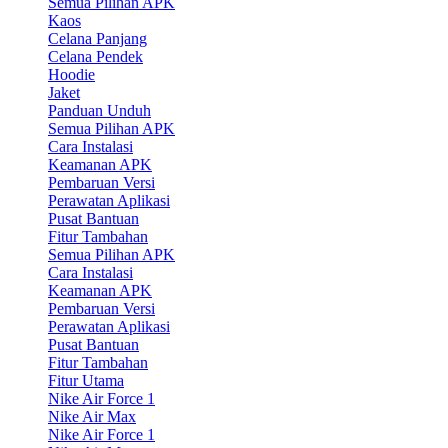
Semua Pilihan APK
Kaos
Celana Panjang
Celana Pendek
Hoodie
Jaket
Panduan Unduh
Semua Pilihan APK
Cara Instalasi
Keamanan APK
Pembaruan Versi
Perawatan Aplikasi
Pusat Bantuan
Fitur Tambahan
Semua Pilihan APK
Cara Instalasi
Keamanan APK
Pembaruan Versi
Perawatan Aplikasi
Pusat Bantuan
Fitur Tambahan
Fitur Utama
Nike Air Force 1
Nike Air Max
Nike Air Force 1