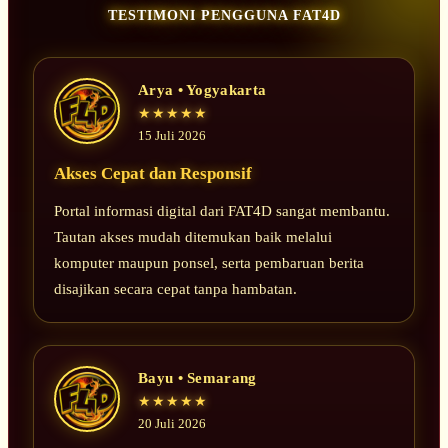
TESTIMONI PENGGUNA FAT4D
Arya • Yogyakarta
★★★★★
15 Juli 2026
Akses Cepat dan Responsif
Portal informasi digital dari FAT4D sangat membantu.
Tautan akses mudah ditemukan baik melalui
komputer maupun ponsel, serta pembaruan berita
disajikan secara cepat tanpa hambatan.
Bayu • Semarang
★★★★★
20 Juli 2026