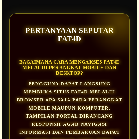
PERTANYAAN SEPUTAR
FAT4D
BAGAIMANA CARA MENGAKSES FAT4D
MELALUI PERANGKAT MOBILE DAN
DESKTOP?
PENGGUNA DAPAT LANGSUNG
MEMBUKA SITUS FAT4D MELALUI
BROWSER APA SAJA PADA PERANGKAT
MOBILE MAUPUN KOMPUTER.
TAMPILAN PORTAL DIRANCANG
RESPONSIF AGAR NAVIGASI
INFORMASI DAN PEMBARUAN DAPAT