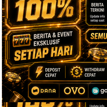
Rp. 10.000
4.9
(3)
Tulis ulasan
4.5
dari
5
Cara Instalasi Tanpa Bingkai Futura Wash
bintang,
nilai
rating
Info lebih lanjut
rata-
dalam stok
rata.
Only
%1
left
Baca
HT OFFICIAL
3
FAT4D
ulasan.
FAT4D LOGIN
Tautan
halaman
FAT4D LINK
yang
FAT4D
sama.
DAFTAR
FAT4D RESMI
FAT4D LINK
ALTERNATIF
FAT4D LOGIN
ALTERNATIF
FAT4D
ALTERNATIF