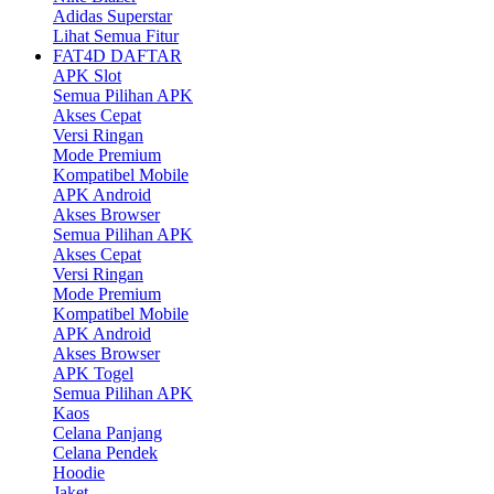
Adidas Superstar
Lihat Semua Fitur
FAT4D DAFTAR
APK Slot
Semua Pilihan APK
Akses Cepat
Versi Ringan
Mode Premium
Kompatibel Mobile
APK Android
Akses Browser
Semua Pilihan APK
Akses Cepat
Versi Ringan
Mode Premium
Kompatibel Mobile
APK Android
Akses Browser
APK Togel
Semua Pilihan APK
Kaos
Celana Panjang
Celana Pendek
Hoodie
Jaket