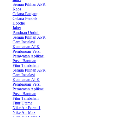
Semua Pilihan APK
Kaos
Celana Panjang
Celana Pendek
Hoodie
Jaket
Panduan Unduh
Semua Pilihan APK
Cara Instalasi
Keamanan APK
Pembaruan Versi
Perawatan Aplikasi
Pusat Bantuan
Fitur Tambahan
Semua Pilihan APK
Cara Instalasi
Keamanan APK
Pembaruan Versi
Perawatan Aplikasi
Pusat Bantuan
Fitur Tambahan
Fitur Utama
Nike Air Force 1
Nike Air Max