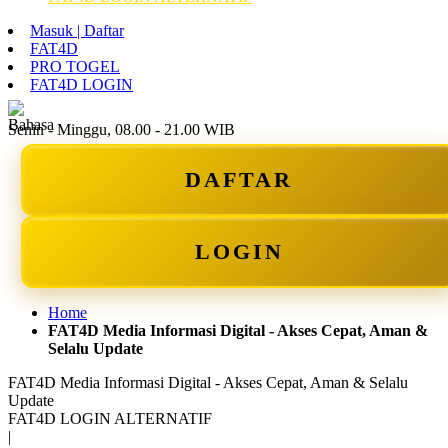
Masuk | Daftar
FAT4D
PRO TOGEL
FAT4D LOGIN
ID
Senin - Minggu, 08.00 - 21.00 WIB
DAFTAR
LOGIN
Home
FAT4D Media Informasi Digital - Akses Cepat, Aman &
Selalu Update
FAT4D Media Informasi Digital - Akses Cepat, Aman & Selalu
Update
FAT4D LOGIN ALTERNATIF
|